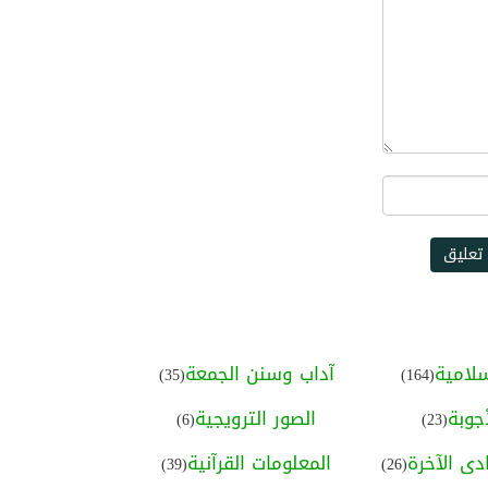
#المحبة النبوية
#العادات الغذائية للنبي
#الصحة النبوية
#البساطة النبوية
#الدرر العطارية
تعليق
#محبة الرسول ﷺ
#مجلة نفحات المدينة
لامية
آداب وسنن الجمعة
(35)
(164)
#من يُحرم الرفق يُحرم الخير
جوبة
الصور الترويجية
(6)
(23)
#حفظ اللسان عن الكلام القبيح
ى الآخرة
المعلومات القرآنية
(39)
(26)