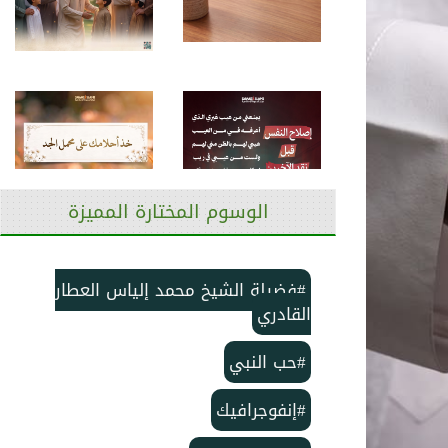
الوسوم المختارة المميزة
#فضيلة الشيخ محمد إلياس العطار
القادري
#حب النبي
#إنفوجرافيك