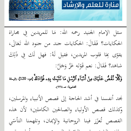
سئل الإمام الجنيد رحمه الله: مَا للمريدين فِي مجاراة
الحكايات؟ فَقَالَ: الحكايات جند من جنود الله تَعَالَى،
يقوّى بِهَا قلوب المريدين، فقيل لَهُ: فهل لَك فِي ذَلِكَ
شاهد؟ فَقَالَ: نعم قَوْله عَزَّ وَجَلَّ:
وَكُلّٗا نَّقُصُّ عَلَيۡكَ مِنۡ أَنۢبَآءِ ٱلرُّسُلِ مَا نُثَبِّتُ بِهِۦ فُؤَادَكَۚ
[هود: 120]، (الرسالة
القشيرية: صـ ٢٣٨).
نجد أنفسنا في أشد الحاجة إلى قصص الأنبياء والمرسلين،
وكذلك قصص الأولياء والصالحين الكاملين؛ لأن هذه
القصص تُعزّز فينا الروحانية والإيمان، وتلهمنا التأسّي