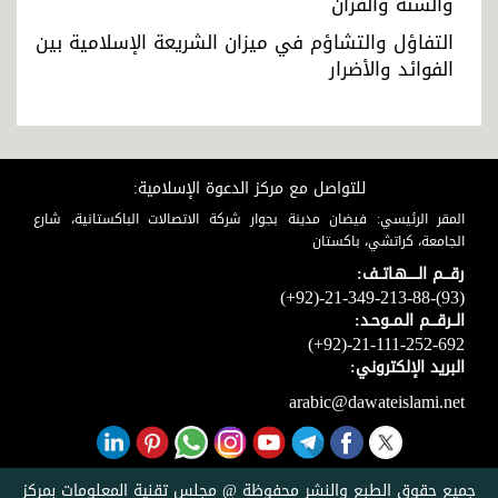
والسنّة والقرآن
التفاؤل والتشاؤم في ميزان الشريعة الإسلامية بين
الفوائد والأضرار
للتواصل مع مركز الدعوة الإسلامية:
المقر الرئيسي: فيضان مدينة بجوار شركة الاتصالات الباكستانية، شارع
الجامعة، كراتشي، باكستان
رقـــم الـــــهـاتــف:
(+92)-21-349-213-88-(93)
الــرقـــم الـمــوحـد:
(+92)-21-111-252-692
البريد الإلكتروني:
arabic@dawateislami.net
جميع حقوق الطبع والنشر محفوظة @ مجلس تقنية المعلومات بمركز