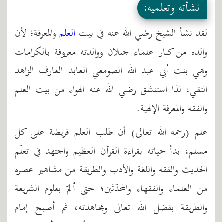
نشأته وتعلميه:
لقد نشأ الشيخ رضي الله عنه في بيت
العلم
والمعرفة؛ لأن
والده من كبار علماء جيلان ووالدته معروفة بالكرامات
وهي بنت أبي عبد الله الصومعي العابد العارف الزاهد
التقي، لذا استنشق رضي الله عنه الهواء من بيت العلم
والفقه والمعرفة الإلهية.
علم (رحمه الله تعالى) أن طلب العلم فريضة على كل
مسلم، بدأ حياته بقراءة القرآن العظيم واجتهد في تعلّم
الحديث والفقه واللغة والأدب والطريقة من مشاهير عصره
من العلماء والفقهاء والمحدّثين؛ حتى ألمّ بعلوم الشريعة
والطريقة بفضل الله تعالى ومجاهدته، ثم أصبح إمام