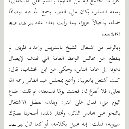
كثرة ما اجتمع فيه من العلوم، والصبر على المشتغلين،
وسعة الصدر، وكان ملء العين، وجمع الله فيه أوصافًا
جميلة، وأحوالاً عزيزة، وما رأيت بعده مثله
(ذيل طبقات الحنابلة:
2/195 بتصرف).
وبالرغم من اشتغال الشيخ بالتدريس وإعداد المربّين لم
ينقطع عن مجالس الوعظ العامة التي تهدف لإيصال
دعوته إلى عامة الناس، وحكي عن ابن الخشاب، قال:
كنت أشتغل بالعربية، وأسمع بمجلس عبد القادر رحمه الله
تعالى، فلا أتفرغ له، فجئت يومًا فسمعته، ثم قلت: ضاع
اليوم مني، فقال على المنبر: ويلك، تفضِّل الاشتغال
بالنحو على مجالس الذكر، وتختار ذلك، أصحبنا نصيّرك
سيبويه، فقلت: إنه عنيني بكلامه، أو كما قال
(ذيل طبقات