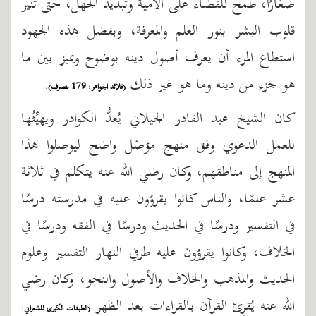
صغارًا، طمح للقضاء على الأمية وتبديد الجهل، حتى تُنير
قلوب البشر بنور العلم والمعرفة، وبفضل هذه الجهود
استطاع المرء أن يعرف أصول دينه بوضوح ويميز بين ما
هو جزء من دينه وما هو غير ذلك
(قلائد الجواهر: 179 بتصرف).
كان الشيخ عبد القادر الجيلاني يُعدُّ الكوادر ويهيِّئُها
للعمل الدعوي وفق منهج مؤصّل واضح ليوصلوا هذا
المنهج إلى مناطقهم، وكان رضي الله عنه يتكلم في ثلاثة
عشر علمًا، والناس كانوا يقرؤون عليه في مدرسته درسًا
في التفسير ودرسًا في الحديث ودرسًا في الفقه ودرسًا في
الخلاف، وكانوا يقرؤون عليه طرفي النهار التفسير وعلوم
الحديث والمذهب والخلاف والأصول والنحو، وكان رضي
الله عنه يُقرِئ القرآن بالقراءات بعد الظهر
(الطبقات الكبرى للشعراني: