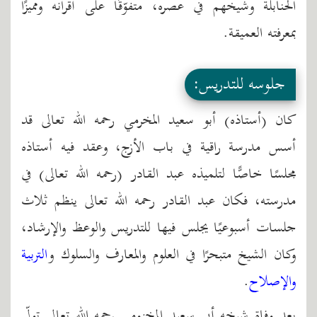
الحنابلة وشيخهم في عصره، متفوّقًا على أقرانه ومميزًا
بمعرفته العميقة.
جلوسه للتدريس:
كان (أستاذه) أبو سعيد المخرمي رحمه الله تعالى قد
أسس مدرسة راقية في باب الأزج، وعقد فيه أستاذه
مجلسًا خاصًّا لتلميذه عبد القادر (رحمه الله تعالى) في
مدرسته، فكان عبد القادر رحمه الله تعالى ينظم ثلاث
جلسات أسبوعيًا يجلس فيها للتدريس والوعظ والإرشاد،
وكان الشيخ متبحرًا في العلوم والمعارف والسلوك و
التربية
والإصلاح
.
بعد وفاة شيخه أبي سعيد المخزومي رحمه الله تعالى تولّى