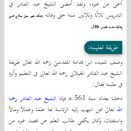
أسمى من غيره، ولقد أمضى الشيخ عبد القادر في
التدريس ثلاثًا وثلاثين سنة حتى وفاته
(هكذا ظهر جيل صلاح الدين
وهكذا عادت القدس: 188).
طريقة تعليمه:
وصف تلميذه ابن قدامة المقدسيّ رحمه الله تعالى طريقة
الشيخ عبد القادر الجيلاني رحمه الله تعالى في التعليم وأثره
في طلبته فقال:
دخلنا بغداد سنة 561 هـ فإذا
الشيخ عبد القادر رحمه
الله
تعالى ممن انتهت إليه الرئاسة بها علمًا وعملاً ومالاً
واستفتاءً، وكان يكفي طالب العلم عن قصد غيره من