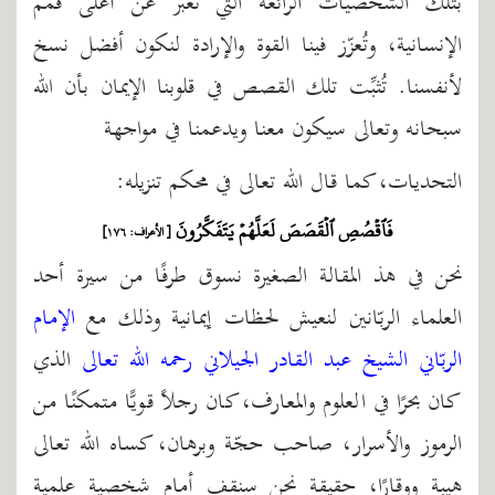
بتلك الشخصيات الرائعة التي تعبر عن أعلى قمم
الإنسانية، وتُعزّز فينا القوة والإرادة لنكون أفضل نسخ
لأنفسنا. تُثبِّت تلك القصص في قلوبنا الإيمان بأن الله
سبحانه وتعالى سيكون معنا ويدعمنا في مواجهة
التحديات، كما قال الله تعالى في محكم تنزيله:
فَٱقۡصُصِ ٱلۡقَصَصَ لَعَلَّهُمۡ يَتَفَكَّرُونَ
[ الأعراف: ١٧٦]
نحن في هذ المقالة الصغيرة نسوق طرفًا من سيرة أحد
العلماء الربّانين لنعيش لحظات إيمانية وذلك مع
الإمام
الربّاني الشيخ عبد القادر الجيلاني رحمه الله تعالى
الذي
كان بحرًا في العلوم والمعارف، كان رجلاً قويًّا متمكنًا من
الرموز والأسرار، صاحب حجّة وبرهان، كساه الله تعالى
هيبة ووقارًا، حقيقة نحن سنقف أمام شخصية علمية