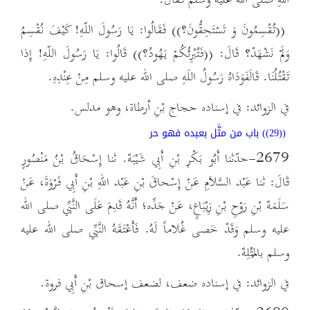
((تُقْسِمُونَ وَ تَسْتَحِقُّونَ؟)) فَقَالُوا: يَا رَسُولَ اللّهِ! كَيْفَ نُقْسِمُ
وَلَمْ نَشْهَدْ؟ قَالَ: ((فَتُبْرِئُكُمْ يَهُودُ؟)) قَالُوا: يَا رَسُولَ اللّهِ! إِذا
تَقْتُلُنَا. قَالَفَوَدَاهُ رَسُولُ اللَهِ صلى الله عليه وسلم مِنْ عِنْدِهِ.
في الزوائد: في إسناده حجاج بْنِ أرطاة، وهو مدلس.
((29)) باب من مثَّل بعبده فهو حر
2679-حدّثنا أَبُو بَكْرِ بْنِ أَبِي شَيْبَةَ. ثنا إِسْحَاقُ بْنُ مَنْصُورٍ
قَالَ: ثنا عَبْد السَّلاَمِ عَنْ إِسْحاقَ بْنِ عَبْد اللهِ بْنِ أَبِي فَرْوَةَ، عَنْ
سَلَمَةَ بْنِ رَوْحِ بْنِ زِيْبَاعٍ، عَنْ جَدِّه؛ أَنَّهُ قَدِمَ عَلَى النَّبِّي صلى الله
عليه وسلم وَقَدْ خَصى غُلاماً لَهُ. فَأَعْتَقَهُ النَّبِّي صلى الله عليه
وسلم بالمُثْلِةَ.
في الزوائد: في إسناده ضعف، لضعف إسحاق بْنِ أَبِي فروة.