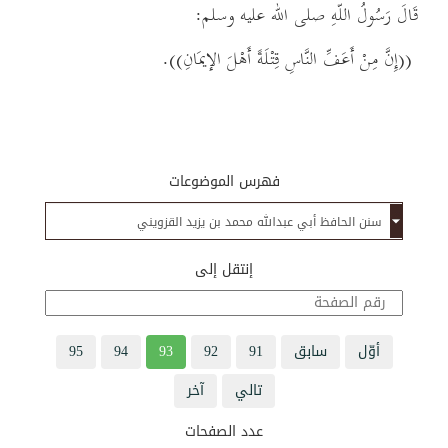
قَالَ رَسُولُ اللّهِ صلى الله عليه وسلم:
((إِنَّ مِنْ أَعَفِّ النَّاسِ قِتْلَةً أَهْلَ الإيمَانِ)).
فهرس الموضوعات
إنتقل إلى
أوّل
سابق
91
92
93
94
95
تالي
آخر
عدد الصفحات