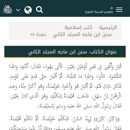
هـ
بتقويم المدينة المنورة
الرئيسية
كتب إسلامية
سنن ابن ماجه المجلد الثاني
صفحة 93
عنوان الكتاب:
سنن ابن ماجه المجلد الثاني
قُتِلَ وَأُلْقِىَ فِي فَقِيرٍ أَوْعَيْنٍ بِخَيْبَرَ. فَأَتَى يَهُودَ، فَقَالَ: أَنْتُمْ، وَاللهِ!
قَتَلْتُمُوهُ. قَالُوا: وَاللهِ! مَا قَتَلْنَاهُ. ثُمَّ أَقْبَلَ حَتَّى قَدِمَ عَلَى قَوْمِهِ.
فَذَكَرَ ذلِكَ لَهُمْ. ثَمَّ أَقْبَلَ هُوَ وَأَخُوهُ حُوَيِّصَةُ، وَهُوَ أَكْبَرُ مِنْهُ، وَعبد
الَّرَحْمَنُ بْنُ سَهْلٍ. فَذَهَبَ مُحَيَّصَةُ يَتَكَلَّمُ، وَهُوَ الَّذي كَانَ بِخَيْبَرَ.
فَقَالَ رَسُولُ اللَهِ صلى الله عليه وسلم لِمُحَيِّصَةَ:
((كَبِّرْ. كَبِّرْ)) يُرِيدُ السِّنَّ. فَتَكَلَّمَ حُوَيِّصَةُ. ثُمَّ تَكَلَّمَ مُحَيِّصَةُ.
فَقَالَ رَسُولُ اللَهِ صلى الله عليه وسلم: ((إِمَّا أَنْ يَدُوا صَاحِبَكُمْ،