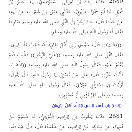
2680-حدّثنا رِجَاءُ بْنُ المُرَجَّى السَّمَرْفَنْدِيُّ. ينا النَّضْرُ بْنُ
شُمَيْلٍ. ثنا أَبُو حَمْزَةَ الصَّيْرِفِيُّ. حَدَّثَنِي عَمْرُو بْنُ شُعَيْبٍ، عَنْ أَبِيهِ،
عَنْ جَدِّهِ؛ قَالَ: جَاءَ رَجُلٌ إِلَى النَّبِّي صلى الله عليه وسلم صَارِخاً
فَقَالَ لَه رَسُولُ اللَهِ صلى الله عليه وسلم:
((مالك؟)) قَالَ: سَيِّدِي رَآنِي أُقَبِّلُ جَارِيَةُ لَهُ، فَجَبَّ مَذَا كِيرِى.
فَقَالَ النَّبِّي صلى الله عليه وسلم: ((عَلَيَّ بِالرَّجُلِ)) فَطُلِبَ فَلَمْ
يُقْدَرْ عَلَيْهِ. فَقَالَ رَسُولُ اللَهِ صلى الله عليه وسلم: ((اذْهَبْ.
فَأَنْتَ حُرٌّ)) قَالَ: عَلَى مَنْ نُصْرَتِي يَا رَسُولَ اللّهِ! قَالَ يَقُولُ:
أَرَأَيْتَ إِنِ اسْتَرَقَّنِي مَوْلاَيَ. فَقَالَ رَسُولُ اللَهِ صلى الله عليه
وسلم: ((عَلَى كلِّ مُؤْمِنٍ أَوْ مُسْلِمٍ)).
((30)) باب أعف الناس قِتلةً، أهلُ الإيمان
2681-حدّثنا يَعْقُوبُ بْنُ إِبْرَاهِيمَ الدَّوْرِقِيُّ. ثنا هُشَيْمٌ عَنْ
مُغِيرَةَ، عَنْ شِبَاكٍ، عَنْ إِبْرَاهِيمَ، عَنْ عَلْقَمَةَ؛ قَالَ: قَالَ عَبْد اللهِ: