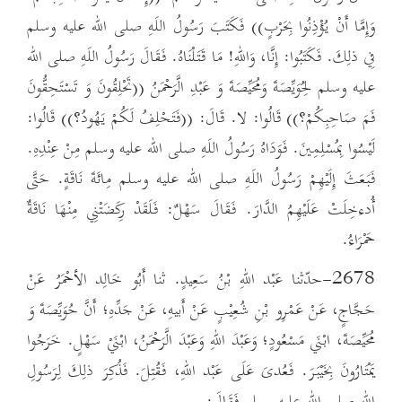
وَإِمَّا أَنْ يُؤْذِنُوا بِحَرْبٍ)) فَكَتَبَ رَسُولُ اللَهِ صلى الله عليه وسلم
فِي ذلِكَ. فَكَتَبُوا: إِنَّا، وَاللهِ! مَا قَتَلْنَاهُ. فَقَالَ رَسُولُ اللَهِ صلى الله
عليه وسلم لِحُوَيِّصَةَ وَمُحَيِّصَةَ وَ عَبْدِ الَّرَحْمَنُ ((تَحْلِقُونَ وَ تَسْتَحِقُّونَ
فَمَ صَاحِبِكُمْ؟)) قَالُوا: لا. قَالَ: ((فَتَحْلِفُ لَكُمْ يَهُودُ؟)) قَالُوا:
لَيْسُوا بِمُسْلِمِينَ. فَوَدَاهُ رَسُولُ اللَهِ صلى الله عليه وسلم مِنْ عِنْدِهِ.
فَبَعَثَ إِلَيْهِمْ رَسُولُ اللَهِ صلى الله عليه وسلم مِائَةَ نَاقَةٍ. حَتَّى
أُدءخِلَتْ عَلَيْهِمُ الدَّارَ. فَقَالَ سَهْلٌ: فَلَقَدْ رِكَضَتْنِي مِنْهَا نَاقَةٌ
حَمْرَاءُ.
2678-حدّثنا عَبْد اللهِ بْنُ سَعِيدٍ. ثنا أَبُو خَالِد الأحْمَرُ عَنْ
حَجَّاجٍ، عَنْ عَمْرِو بْنِ شُعِيْبٍ عَنْ أَبيهِ، عَنْ جَدِّهِ؛ أَنَّ حُوَيِّصَةَ وَ
مُحَيِّصَةَ، ابْنَي مَسْعُودٍ؛ وَعَبْدَ اللهِ وَعَبْدَ الَّرَحْمَنُ، ابْنَيْ سَهْلٍ. خَرَجُوا
يَمْتَارُونَ بِخَيْبَرَ. فَعُدىَ عَلَى عَبْد اللهِ، فَقُتِلَ. فَذُكِرَ ذلِكَ لِرَسُولِ
اللهِ صلى الله عليه وسلم فَقَالَ: