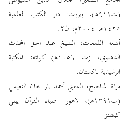
الجامع الصغير، جلال الدين السيوطي
(ت٩١١هـ)، بيروت: دار الكتب العلمية
١٤٢٥هـ-٢٠٠٤م، ط٢.
أشعة اللمعات، الشيخ عبد الحق المحدث
الدهلوي، (ت ١٠٥٦هـ) كوئته: المكتبة
الرشيدية
باكستان
.
مرآة المناجيح،
ال
مفتي أحمد يار خان النعيمي
(ت١٣٩١هـ)، لاهور: ضياء القرآن پبلي
كيشنـز.