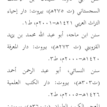
السجستاني (ت ٢٧٥هـ)، بيروت: دار إحياء
التراث العربي ١٤٢١هـ-٢٠٠١م، ط١.
سنن ابن ماجه، أبو عبد الله محمد بن يزيد
القزويني (ت ٢٧٣هـ)، بيروت: دار المعرفة
١٤٢٠هـ-٢٠٠٠م، ط٣.
سنن النسائي، أبو عبد الرحمن أحمد
(ت٣٠٣هـ)، بيروت: دار الكتب العلمية
١٤٢٦هـ-٢٠٠٥م، ط٢.
المعجم الكبير، الطبراني (ت٣٦٠هـ)، بيروت: