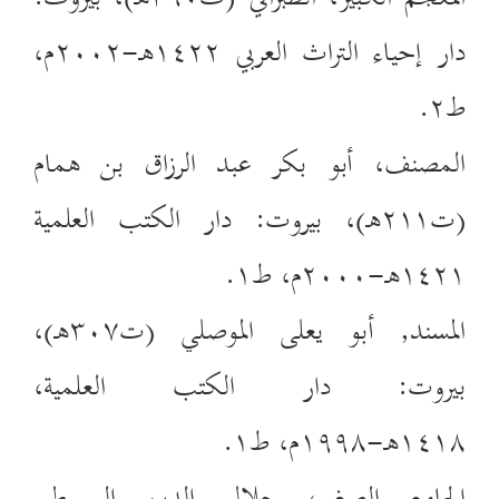
دار إحياء التراث العربي ١٤٢٢هـ-٢٠٠٢م،
ط٢.
المصنف، أبو بكر عبد الرزاق بن همام
(ت٢١١هـ)، بيروت: دار الكتب العلمية
١٤٢١هـ-٢٠٠٠م، ط١.
المسند, أبو يعلى الموصلي (ت٣٠٧هـ)،
بيروت: دار الكتب العلمية،
١٤١٨هـ-١٩٩٨م، ط١.