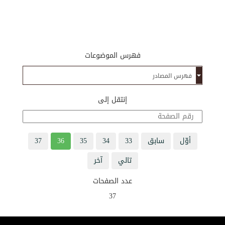
فهرس الموضوعات
إنتقل إلى
أوّل
سابق
33
34
35
36
37
تالي
آخر
عدد الصفحات
37