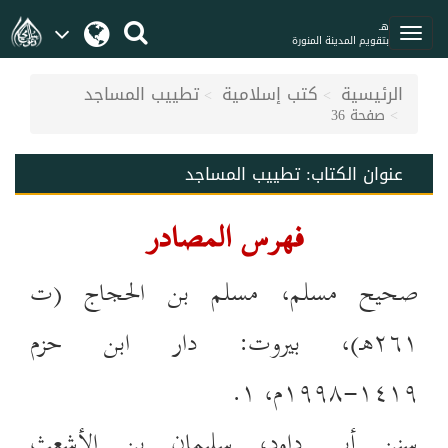
هـ
بتقويم المدينة المنورة
الرئيسية
كتب إسلامية
تطييب المساجد
صفحة 36
عنوان الكتاب:
تطييب المساجد
فهرس المصادر
صحيح مسلم، مسلم بن الحجاج (ت
٢٦١هـ)، بيروت: دار ابن حزم
١٤١٩-١٩٩٨م، ١.
سنن أبي داود، سليمان بن الأشعث