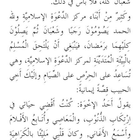
شَعْبانَ كلَّه، فلا بَأْسَ في ذلك.
وكَثِيرٌ مِنْ أَبْنَاء مركز الدَّعْوَةِ الإسلامِيَّةِ ولله
الحمد يَصُوْمُوْنَ رَجَبًا وشَعْبَانَ ثُمَّ يَصِلُوْنَ
كِلَيْهِمَا برَمَضانَ، فيَنْبَغِي أَنْ يَلْتَحِقَ الْمُسْلِمُ
بالْبِيْئَةِ الْمُتَدَيِّنَةِ لمركز الدَّعْوَةِ الإسلامِيَّةِ، وهي
تُسَاعِدُ على الحِرْصِ على الصِّيَامِ وإلَيْكَ أَخِي
الحبيب قِصَّةً إيمانيةً:
يقولُ أَحَدُ الإخْوَة: كُنْتُ أَقْضِي حيَاتي في
اِرْتِكَابِ الذُّنُوْبِ، والْمَعَاصِي وأُتَـابِعُ الأَفْـلامَ
وأَسْمَعُ الأَغَاني, وكانَ قَلْبِي مَلِيْئًا بالْكَرَاهِيَةِ