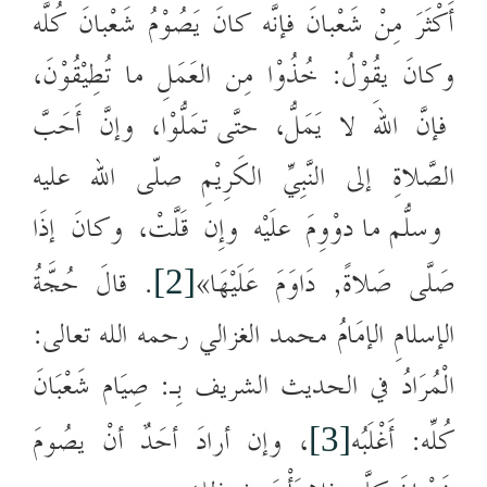
أَكْثَرَ مِنْ شَعْبانَ فإنَّه كانَ يَصُوْمُ شَعْبانَ كُلَّه
وكانَ يقُوْلُ: خُذُوْا مِن العَمَلِ ما تُطِيْقُوْنَ،
فإنَّ اللهَ لا يَمَلُّ، حتّى تَمَلُّوْا، وإنَّ أَحَبَّ
الصَّلاةِ إلى النَّبِيِّ الكَرِيْمِ صلّى الله عليه
وسلّم ما دُوْوِمَ علَيْه وإِن قَلَّتْ، وكانَ إذَا
صَلَّى صَلاةً, دَاوَمَ عَلَيْهَا»
.
قالَ حُجَّةُ
[2]
الإسلامِ الإمَامُ محمد الغزالي رحمه الله تعالى:
الْمُرَادُ في الحديث الشريف بِـ: صِيَام شَعْبَانَ
كُلِّه: أَغْلَبُه
، وإن أرادَ أحَدٌ أنْ يصُومَ
[3]