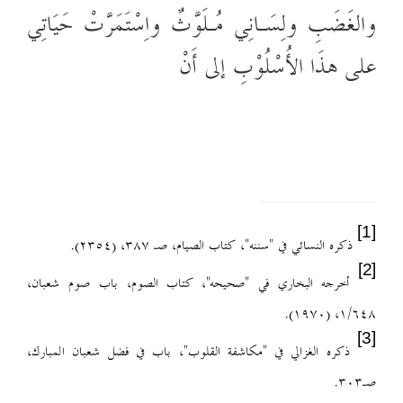
والغَضَبِ ولِسَـانِي مُـلَوَّثٌ واِسْتَمَرَّتْ حَيَاتِي
على هذَا الأُسْلُوْبِ إلى أَنْ
[1]
ذكره النسائي في "سننه"، كتاب الصيام، صـ ٣٨٧، (٢٣٥٤).
[2]
أخرجه البخاري في "صحيحه"، كتاب
الصوم، باب صوم شعبان،
١/٦٤٨، (١٩٧٠).
[3]
ذكره الغزالي في "مكاشفة القلوب"، باب في فضل شعبان المبارك،
صـ٣٠٣.