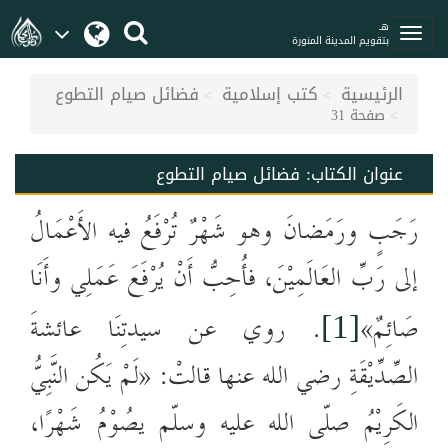
هـ
بتقويم المدينة المنورة
الرئيسية
كتب إسلامية
فضائل صيام التطوع
صفحة 31
عنوان الكتاب:
فضائل صيام التطوع
رَجَبٍ ورَمَضانَ وهو شَهْرٌ تُرْفَعُ فيه الأَعْمَالُ
إلى رَبِّ العَالَمِيْنَ، فأُحِبُّ أَنْ يُرْفَعَ عَمَلِي وأَنَا
صَائِمٌ
»
. روي عن سيدتِنَا عائشة
[1]
الصِّدِّيْقَةِ
رضي الله عنها
قالتْ: «لَمْ يَكُن النَّبِيُّ
الكَرِيْمُ صلّى الله عليه وسلّم
يصُوْمُ شَهْرًا،