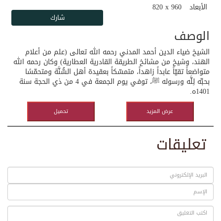
الأبعاد
820 x 960
الوصف
الشيخ ضياء الدين أحمد المدني رحمه الله تعالى (علم من أعلام
الهند، وشيخ من مشائخ الطريقة القادرية العطارية) وكان رحمه الله
متواضعاً تقيّاً عابداً زاهداً، متمسّكاً بعقيدة أهل السُّنَّة ومتحمّسًا
بحبِّه لِلَّه ورسوله ﷺ، توفي يوم الجمعة في 4 من ذي الحجة سنة
1401ه.
عرض المزيد
تحميل
تعليقات