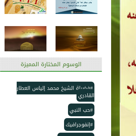
الوسوم المختارة المميزة
#فضيلة الشيخ محمد إلياس العطار
القادري
#حب النبي
#إنفوجرافيك