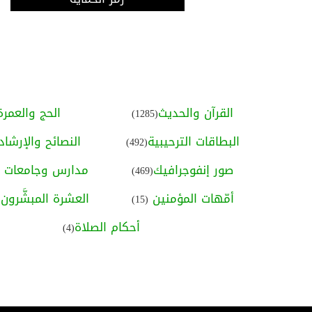
القرآن والحديث
الحج والعمرة
(1285)
البطاقات الترحيبية
النصائح والإرشاد
(492)
صور إنفوجرافيك
مدارس وجامعات ا
(469)
أمّهات المؤمنين
العشرة المبشَّرون ب
(15)
أحكام الصلاة
(4)