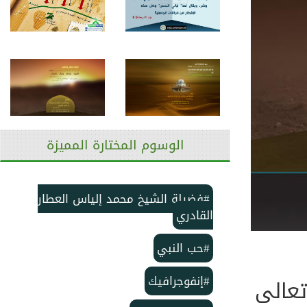
الوسوم المختارة المميزة
#فضيلة الشيخ محمد إلياس العطار
القادري
#حب النبي
#إنفوجرافيك
تعالى