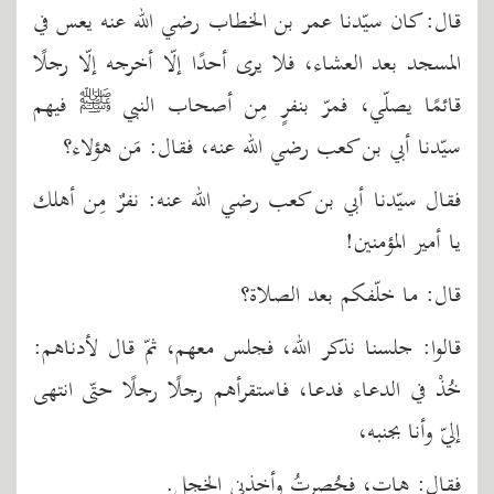
قال: كان سيّدنا عمر بن الخطاب رضي الله عنه يعس في
المسجد بعد العشاء، فلا يرى أحدًا إلّا أخرجه إلّا رجلًا
قائمًا يصلّي، فمرّ بنفرٍ مِن أصحاب النبي ﷺ فيهم
سيّدنا أبي بن كعب رضي الله عنه، فقال: مَن هؤلاء؟
فقال سيّدنا أبي بن كعب رضي الله عنه: نفرٌ مِن أهلك
يا أمير المؤمنين!
قال: ما خلّفكم بعد الصلاة؟
قالوا: جلسنا نذكر الله، فجلس معهم، ثمّ قال لأدناهم:
خُذْ في الدعاء فدعا، فاستقرأهم رجلًا رجلًا حتّى انتهى
إليّ وأنا بجنبه،
فقال: هات، فحُصرتُ وأخذني الخجل.