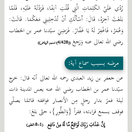
رُدِّي عَلَيَّ الكَلِمَاتِ الَّتِي قُلْتِ آنِفًا، فَرَدَّتْهُ عَلَيْهِ، فَلَمَّا
بَلَغَتْ آخِرَهُ، قَالَ: أَسْأَلُكِ أَنْ تُدْخِلِينِي مَعَكُمَا. قَالَتْ:
وَعُمَرُ، فَاغْفِرْ لَهُ يَا غَفَّارْ. فَرَضِيَ سيّدنا عمر بن الخطاب
رضي الله تعالى عنه وَرَجعَ
((4/428):نسيم الرياض))
مرضه بسبب سماع آية:
عن جعفر بن زيد العبدي رحمه الله تعالى أنّه قال: خرج
سيّدنا عمر بن الخطاب رضي الله عنه يعس المدينة ذات
ليلة فمرّ بدار رجلٍ مِن الأنصار فوافقه قائمًا يصلّي
فوقف يسمع قراءته، فقرأ {وَالطُّورِ}، حتّى بلغ:
إِنَّ عَذَابَ رَبِّكَ لَوَاقِعٌ مَّا لَهُ مِنْ دَافِع
(1-8:الطور)