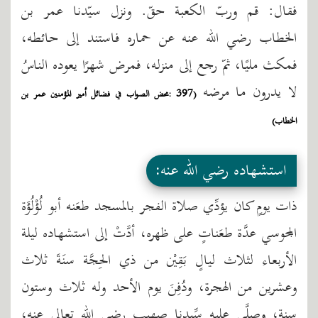
فقال: قم وربّ الكعبة حقّ. ونزل سيّدنا عمر بن
الخطاب رضي الله عنه عن حماره فاستند إلى حائطه،
فمكث مليًا، ثمّ رجع إلى منزله، فمرض شهرًا يعوده الناسُ
لا يدرون ما مرضه
(397 :محض الصواب في فضائل أمير المؤمنين عمر بن
الخطاب)
استشهاده رضي الله عنه:
ذات يومٍ كان يؤدِّي صلاة الفجر بالمسجد طعَنه أبو لُؤْلُؤَة
المجوسي عدَّة طعَناتٍ على ظهره، أدَّتْ إلى استشهاده ليلة
الأربعاء لثلاث ليالٍ بَقِيْن من ذي الحِجَّة سنَةَ ثلاث
وعشرين من الهجرة، ودُفِنَ يوم الأحد وله ثلاث وستون
سنة، وصلَّى عليه سِّيدنا صهيب رضي الله تعالى عنه،