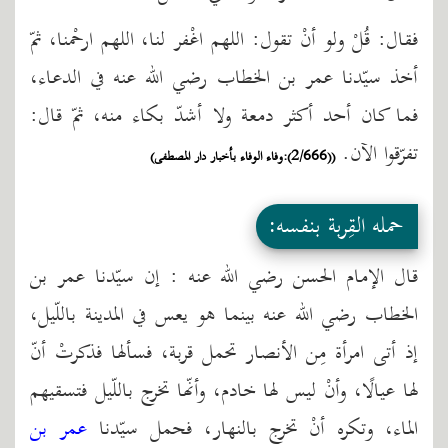
فقال: قُلْ ولو أنْ تقول: اللهم اغْفر لنا، اللهم ارحْمنا، ثمّ
أخذ سيّدنا عمر بن الخطاب رضي الله عنه في الدعاء،
فما كان أحد أكثر دمعة ولا أشدّ بكاء منه، ثمّ قال:
تفرّقوا الآن.
((2/666):وفاء الوفاء بأخبار دار المصطفى)
حمله القِربة بنفسه:
قال الإمام الحسن رضي الله عنه : إن سيّدنا عمر بن
الخطاب رضي الله عنه بينما هو يعس في المدينة باللّيل،
إذ أتى امرأة مِن الأنصار تحمل قربة، فسألها فذكرتْ أنّ
لها عيالًا، وأنْ ليس لها خادم، وأنّها تخرج باللّيل فتسقيهم
الماء، وتكره أنْ تخرج بالنهار، فحمل سيّدنا
عمر بن