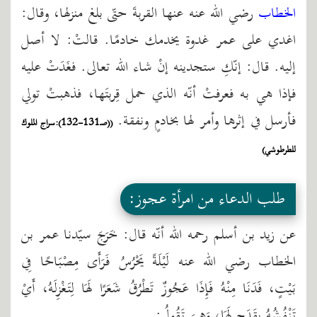
الخطاب
رضي الله عنه عنها القربةَ حتّى بلغ منزلها، وقال:
اغدي على عمر غدوة يخدمك خادمًا. قالتْ: لا أصل
إليه. قال: إنّكِ ستجدينه إنْ شاء الله تعالى. فغَدَتْ عليه
فإذا هي به فعرفتْ أنّه الذي حمل قِربتَها، فذهبتْ تولي
فأرسل في إثرها وأمر لها بخادمٍ ونفقة.
((صـ131-132):سراج الملوك
للطرطوشي)
طلب الدعاء من امرأة عجوز:
عن زيد بن أسلم رحمه الله أنّه قال: خَرَجَ سيّدنا عمر بن
الخطاب رضي الله عنه لَيْلَةً يَحْرُسُ فَرَأَى مِصْبَاحًا فِي
بَيْتٍ، فَدَنَا مِنْهُ فَإِذَا عَجُوزٌ تَطْرُقُ شَعَرًا لَهَا لِتَغْزِلَهُ، أَيْ
تَنْفُشُهُ بِقَدَحٍ لَهَا، وَهِيَ تَقُولُ: