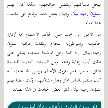
ليحل مشاكلهم ويقضي حوائجهم، هكذا كان يهتم
بشؤون رعيته ليلًا
. وإليك بعض هذه الوقائع التي تناسب
هذا المقام:
من الأمور التي يجب على الحاكم الاهتمام بها لإدارة
حكومته وإمبراطورية بنجاح وكفاءة مراقبة شؤون
رعيته.يُقال: إنه كما ترعى المرضعة طفلها، ينبغي على
الملك أيضًا رعاية رعيته. ومن الصفات العديدة للخليفة
الثاني، حضرة عمر فاروق الأعظم (رضي الله عنه)، أنه
كان يلتقي بالناس نهارًا ويحل مشاكلهم، وكان أيضًا يهتم
بشؤون رعيته ليلًا. لنقرأ بعض الحوادث في هذا الصدد.
قلق سيدنا الفاروق الأعظم بشأن أمة سيدنا