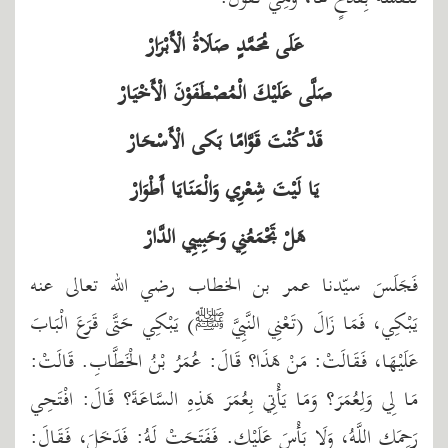
عَلَى مُحَمَّدٍ صَلَاةُ الْأَبْرَارْ
صَلَّى عَلَيْكَ الْمُصْطَفَوْنَ الْأَخْيَارْ
قَدْ كُنْتَ قَوَّامًا بَكى الْأَسْحَارْ
يَا لَيْتَ شِعْرِي وَالْمَنَايَا أَطْوَارْ
هَلْ تَجْمَعُنِي وَحَبِيبِي الدَّارْ
فَجَلَسَ سيّدنا عمر بن الخطاب رضي الله تعالى عنه
يَبْكِي، فَمَا زَالَ (تَعْنِي النَّبِيَّ ﷺ) يَبْكِي حَتَّى قَرَعَ الْبَابَ
عَلَيْهَا، فَقَالَتْ: مَنْ هَذَا؟ قَالَ: عُمَرُ بْنُ الْخَطَّابِ. قَالَتْ:
مَا لِي وَلِعُمَرَ؟ وَمَا يَأْتِي بِعُمَرَ هَذِهِ السَّاعَةَ؟ قَالَ: افْتَحِي
رَحِمَكِ اللَّهُ، وَلَا بَأْسَ عَلَيْكِ. فَفَتَحَتْ لَهُ: فَدَخَلَ، فَقَالَ: