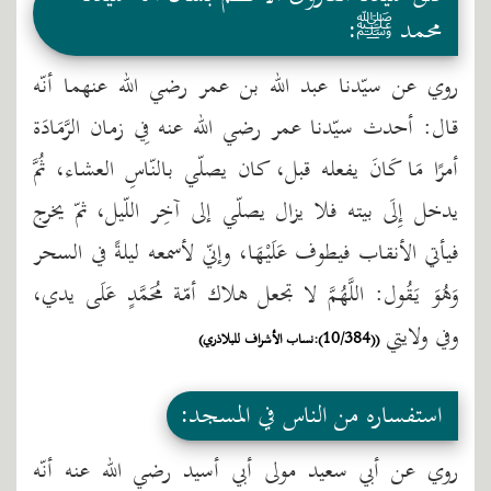
محمد ﷺ:
روي عن سيّدنا عبد الله بن عمر رضي الله عنهما أنّه
قال: أحدث سيّدنا عمر رضي الله عنه فِي زمان الرَّمَادَة
أمرًا مَا كَانَ يفعله قبل، كان يصلّي بالنّاسِ العشاء، ثُمَّ
يدخل إِلَى بيته فلا يزال يصلّي إلى آخِر اللّيل، ثمّ يخرج
فيأتي الأنقاب فيطوف عَلَيْهَا، وإنّي لأسمعه ليلةً في السحر
وَهُوَ يَقُول: اللَّهُمَّ لا تجعل هلاك أمّة مُحَمَّدٍ عَلَى يدي،
وفي ولايتي
((10/384):نساب الأشراف للبلاذري)
استفساره من الناس في المسجد:
روي عن أبي سعيد مولى أبي أسيد رضي الله عنه أنّه