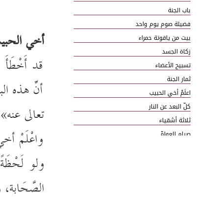
باب الجنة
فضيلة صوم يوم واحد
أخي الحبي
بيت من ياقوتة حمراء
زكاة الجسد
قد أَخْطَأ
تسبيح الأعضاء
ثمار الجنة
أنّ هذه الب
اعلَمْ أخي الحبيب
كلّ البعد عن النار
تعالى عنه» ف
ثلاثة أشقياء
واعْلَمْ أخي
صيام العوامّ
صيام الخواصّ
ولو لَحْظَة
صيام خواص الخواص
صيام العينين
الصَّحَابة، 
صيام الأذنين
صيام اللسان
صيام اليدين