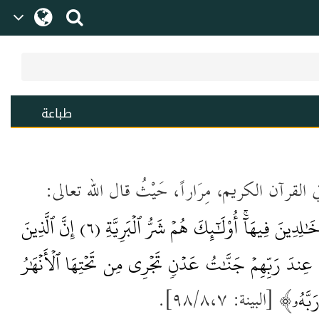
طباعة
لقرآن الكريم، مِرَاراً، حَيْثُ قال الله تعالى:
ِدِينَ فِيهَآۚ أُوْلَٰٓئِكَ هُمۡ شَرُّ ٱلۡبَرِيَّةِ
إِنَّ ٱلَّذِينَ
(٦)
عِندَ رَبِّهِمۡ جَنَّٰتُ عَدۡنٖ تَجۡرِي مِن تَحۡتِهَا ٱلۡأَنۡهَٰرُ
بَّهُۥ
﴾ [البينة: ٩٨/٨،٧].