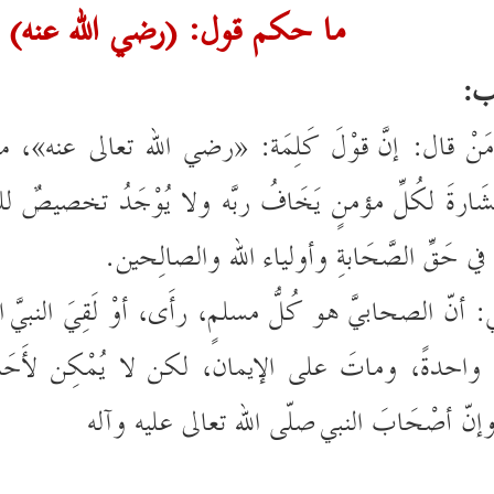
ما حكم قول: (رضي الله عنه) 
ب:
َ مَنْ قال: إنّ قَوْلَ كَلِمَة: «رضي الله تعالى عنه»
ِشَارةَ لكُلِّ مؤمنٍ يَخَافُ ربَّه ولا يُوْجَدُ تخصيصٌ 
ي حَقِّ الصَّحَابةِ وأولياء الله والصالِحين.
: أنّ الصحابيَّ هو كُلُّ مسلمٍ، رأَى، أوْ لَقِيَ النبيَّ 
ً واحدةً، وماتَ على الإيمان، لكن لا يُمْكِن لأَحَدٍ
وإنّ أصْحَابَ النبي صلّى الله تعالى عليه وآله