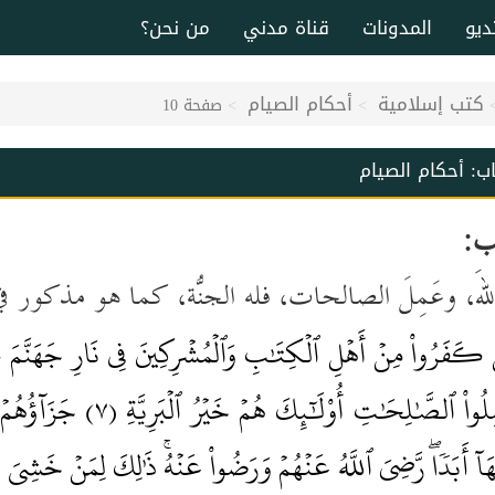
ديو
المدونات
قناة مدني
من نحن؟
كتب إسلامية
أحكام الصيام
صفحة 10
اب:
أحكام الصيام
ب
:
للهَ، وعَمِلَ الصالحات، فله الجنّةُ، كما هو مذكور في ا
نَ كَفَرُواْ مِنۡ أَهۡلِ ٱلۡكِتَٰبِ وَٱلۡمُشۡرِكِينَ فِي نَارِ جَهَنَّمَ خَٰل
ِلُواْ ٱلصَّٰلِحَٰتِ أُوْلَٰٓئِكَ هُمۡ خَيۡرُ ٱلۡبَرِيَّةِ
جَزَآؤُهُمۡ 
(٧)
آ أَبَدٗاۖ رَّضِيَ ٱللَّهُ عَنۡهُمۡ وَرَضُواْ عَنۡهُۚ ذَٰلِكَ لِمَنۡ خَشِيَ رَ