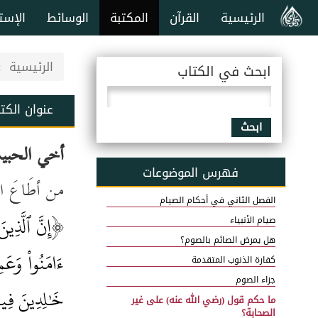
الرئيسية
القرآن
المكتبة
الوسائط
الإست
الرئيسية
ابحث في الكتاب
عنوان الكت
ابحث
أخي الحبي
فهرس الموضوعات
من أطَاعَ ا
الفصل الثاني في أحكام الصيام
إِنَّ ٱلَّذِي
﴿
صيام الأنبياء
هل يمرض الصائم بالصوم؟
ءَامَنُواْ وَعَم
كفارة الذنوب المتقدمة
جزاء الصوم
خَٰلِدِينَ فِيهَ
ما حكم قول (رضي الله عنه) على غير
الصحابة؟