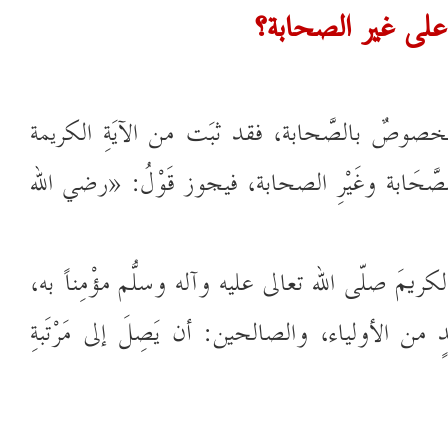
على غير الصحابة؟
، مخصوصٌ بالصَّحابة، فقد ثبَت من الآيَةِ الكريمة
للصَّحَابة وغَيْرِ الصحابة، فيجوز قَوْلُ: «رضي الله
الكريمَ صلّى الله تعالى عليه وآله وسلّم مُؤْمِناً به،
 من الأولياء، والصالحين: أن يَصِلَ إلى مَرْتَبةِ