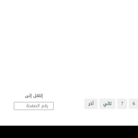
إنتقل إلى
6
7
تالي
آخر