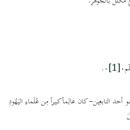
ُكلَّلٌ بالجوهَرِ.
[1]
م٠
٠.
حد التابعِين- كان عالِماً كبيراً مِن عُلَماءِ اليَهُودِ
َ