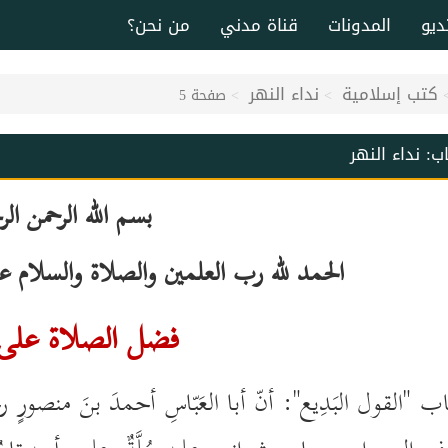
ديو
المدونات
قناة مدني
من نحن؟
كتب إسلامية
نداء النهر
صفحة 5
اب:
نداء النهر
بسم الله الرحمن الر
الحمد لله رب العلمين والصلاة والسلام على
فضل الصلاة
على 
"القول البَدِيع": أنّ أبا العَبّاسِ أحمدَ بنَ منصورٍ رحِم