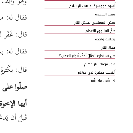
وهو واقِفٌ ف
أُسرة مجوسية اعتنقت الإسلام
فقال له: ما 
سبب المغفرة
بعض المسلمين ليدخل النار
قال: غَفَر لي 
همُّ الفاروق الأعظم
رصاصة واحدة
حذاءُ النار
فقال له: بم
هل نستطيع تحمُّلَ أَخَفِّ أنواع العذاب؟
صور مرعبة لنار جهنّم
قال: بكَثرة
أَطعمة خطيرة في جهنم
لا نيأس ولا نأمن
صلّوا على 
فضل عيادة المريض وآدابها
أيها الإخوة 
قَبلَ أن يَد