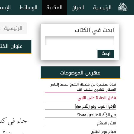
الرئيسية
القرآن
المكتبة
الوسائط
الإست
الرئيسية
ابحث في الكتاب
عنوان الكت
ابحث
فهرس الموضوعات
نبذة مختصرة عن فضيلة الشيخ محمد إلياس
العطار القادري حفظه الله
فضل الصلاة على النبي
الْزَمُوا التوبة ولو زلَلْتم مراراً
هل الجَنّة للصالحين فقط؟
جاء في كتاب 
اللصّ الصائم
صيام يوم الاثنين