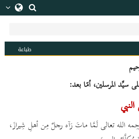
طباعة
حيم
 سيِّد المرسلين، أمّا بعد:
النبي
ه الله تعالى لَمَّا ماتَ رَآه رجلٌ مِن أهلِ شِيرازَ،