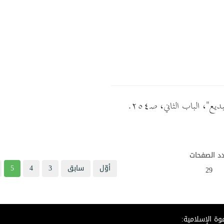
يع"، الباب الثاني، صـ٢٥٤.
د الصفحات
أوّل
سابق
3
4
5
29
وة الإسلامية: