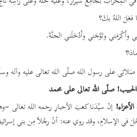
ي المِحراب بجامِع شيراز، وعليه حُلَّةٌ وعلى رأسِه تاجٌ م
فعَلَ اللهُ بكَ؟
وأَكْرَمَني وتَوَّجَني وأَدْخَلَني الجنَّةَ.
اذا؟
ِ صَلاتِي على رسول الله صلّى الله تعالى عليه وآله وسلّ
الحبيب! صلّى الله تعالى على محمد
الأعزاء!
إنّ سيِّدَنا كعبَ الأحبارِ رحمه الله تعالى -وهو أ
خُلَ في الإسلامِ، وقد روي عنه: أنّ رجُلاً مِن بني إسرائيل