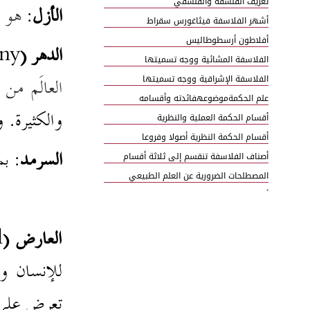
تعريف الفلسفة والفلسفي
الأزل
:
هو اس
أشهر الفلاسفة فيثاغورس سقراط
أفلاطون أرسطوطاليس
الدهر (
iny
الفلاسفة المشائية ووجه تسميتها
الفلاسفة الإشراقية ووجه تسميتها
العالَم من
علم الحكمةموضوعهفائدته وأقسامه
والكثيرة. 
أقسام الحكمة العملية والنظرية
أقسام الحكمة النظرية أصولا وفروعا
السرمد
: بم
أصناف الفلاسفة تنقسم إلى ثلاثة أقسام
المصطلحات الضرورية عن العلم الطبيعي
أقسام الموجود
المعقولات الأولى والثانية
العارض (
l
الوضع المحلّ الموضوع
المصطلحات الضرورية عن الفن الأول
للإنسان و
الطول العرض العمق الجسم
الجسم الطبيعي والهيولى
تعرض على