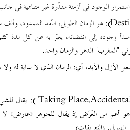
تمرار الوجود في أزمنة مقدّرة غير متناهية في جان
Dest
)
:
هو الزمان الطويل، الأمد الممدود، وألف س
 مبدأ وجوده إلى انقضائه، يعبّر به عن كل مدة
كثير
وفي "المغرب" الدهر والزمان واحد.
عنى الأزل والأبد، أي: الزمان الذي لا بداية له ولا نه
Accidenta
،
Taking Place
)
: يقال
للشيء
هو أعم من العَرَض إذ يقال للجوهر ½عارض¼ لا ½
الهيولى.
(التعريفات)