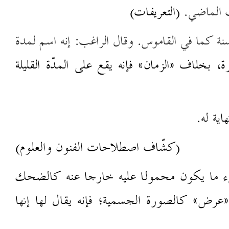
ب الماضي.
(التعريفات)
نة كما في القاموس. وقال الراغب: إنه اسم لمدة
ة،
بخلاف ½الزمان¼ فإنه يقع على المدّة القليلة
اية له.
(كشّاف اصطلاحات الفنون والعلوم)
 ما يكون محمولا
عليه خارجا عنه كالضحك
عرض¼ كالصورة الجسمية؛ فإنه يقال لها إنها