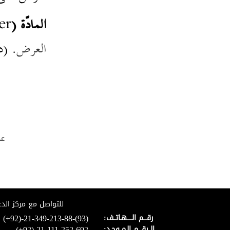
الصورة الجسمية والنوعية
الجزء الذي لا يتجزأ
المادّة (
er
أقسام القسمة
العرض.
(د
المقولة الجوهر
العرض أقسام العرض
أقسام التقابل
الحلول وأقسامه
التداخل الشكل
المكان الحيز الحركة
أنواع الحركة
عد
العارض المادة
البحث في الجزء الذي لا يتجزأ
البحث في الهيولى
البحث في الصورة النوعية
البحث في المكان
للتواصل مع مركز الدع
(+92)-21-349-213-88-(93)
رقـــم الـــــهـاتــف:
البحث في الشكل الطبيعي
(+92)-21-111-252-692
الــرقـــم الـمــوحـد: