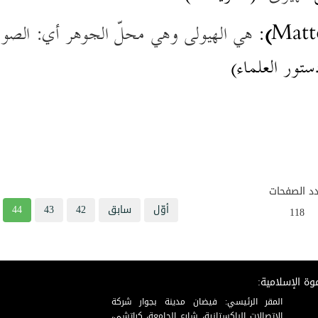
Matt
)
:
هي الهيولى وهي محلّ الجوهر أي: الصور
ستور العلماء)
د الصفحات
أوّل
سابق
42
43
44
118
وة الإسلامية:
المقر الرئيسي: فيضان مدينة بجوار شركة
الاتصالات الباكستانية، شارع الجامعة، كراتشي،