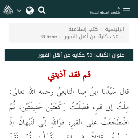
هـ
بتقويم المدينة المنورة
الرئيسية
كتب إسلامية
٢٥ حكاية عن أهل القبور
صفحة 39
عنوان الكتاب:
٢٥ حكاية عن أهل القبور
قم فقد آذيتني
قال سَيِّدُنا ابنُ مِينا التابعيُّ رحمه الله تعالى:
مِلْتُ إلى قبرٍ، فصَلَّيْتُ رَكْعَتَيْن خَفِيفَتَيْن، ثُمَّ
اضْطَجَعْتُ على القبرِ، فوَاللهِ إنِّي لَنَبْهانُ إذْ