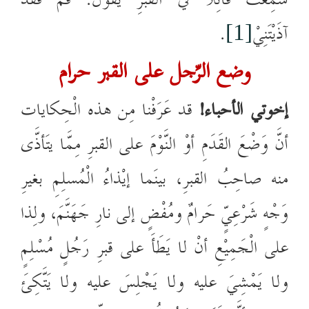
سَمِعْتُ قَائِلاً في القبرِ يَقُوْلُ: قُمْ فَقَدْ
آذَيْتَنِيْ
.
[1]
وضع الرِّجل على القبر حرام
إخوتي الأحباء!
قد عَرَفْنا مِن هذه الْحِكايات
أنَّ وَضْعَ القَدَمِ أوْ النَّوْمَ على القبرِ مِمَّا يتَأذَّى
منه صاحِبُ القبرِ، بينَما إيْذاءُ الْمُسلِمِ بغيرِ
وَجْهٍ شَرْعِيٍّ حَرامٌ ومُفْضٍ إلى نارِ جَهَنَّمَ، ولِذا
على الْجَمِيْعِ أنْ لا يَطَأَ على قبرِ رَجُلٍ مُسْلِمٍ
ولا يَمْشِيَ عليه ولا يَجْلِسَ عليه ولا يَتَّكِئَ