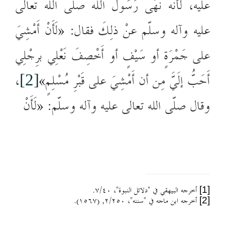
عليه، لأنَّه نَهَى رَسُولُ الله صلّى الله تعالى
عليه وآله وسلّم عنْ ذلِكَ فقال:
«
لَأَنْ أَمْشِيَ
على جَمْرَةٍ أو سَيْفٍ أو أَخْصِفَ نَعْلِي برِجْلِي
أَحَبُّ إلَيَّ مِن أن أَمْشِيَ على قَبْرِ مُسْلِمٍ
»
،
[2]
وقال صلّى الله تعالى عليه وآله وسلّم:
«
لَأَنْ
أخرجه البيهقي في "دلائل النبوة"، ٧/٤٠.
[1]
أخرجه ابن ماجه في "سننه"، ٢/٢٥٠, (١٥٦٧).
[2]