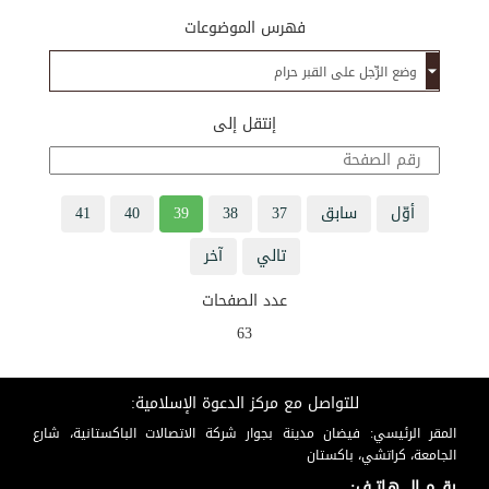
فهرس الموضوعات
إنتقل إلى
أوّل
سابق
37
38
39
40
41
تالي
آخر
عدد الصفحات
63
للتواصل مع مركز الدعوة الإسلامية:
المقر الرئيسي: فيضان مدينة بجوار شركة الاتصالات الباكستانية، شارع
الجامعة، كراتشي، باكستان
رقـــم الـــــهـاتــف: