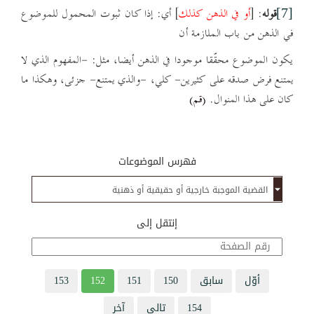
قوله
: [
أو في الذهن كذلك
] أي: إذا
كان
ثبوت المحمول للموضوع
[7]
في الذهن من باب الملازمة أن
يكون الموضوع محقّقا موجودا في الذهن أيضا، مثل: -المفهوم الذي لا
يمتنع فرض صدقه على كثيرين- كلي، -والذي يمتنع- جزئى، وهكذا ما
كان على هذا المنوال.
(قم)
فهرس الموضوعات
إنتقل إلى
أوّل
سابق
150
151
152
153
154
تالي
آخر