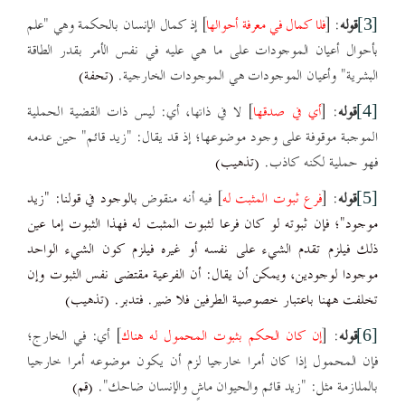
قوله
: [
فلا كمال في معرفة أحو
الها
] إذ كمال
الإنسان بالحكمة
وهي
"علم
[3]
بأحوال أعيان الموجودات على
ما هي عليه في نفس الأمر بقدر الطاقة
البشرية" وأعيان الموجودات هي الموجودات الخارجية.
(تحفة)
قوله
: [
أي في صدقها
] لا في ذاتها، أي: ليس ذات القضية الحملية
[4]
الموجبة موقوفة على وجود موضوعها؛ إذ قد يقال: "زيد قائم" حين عدمه
فهو حملية لكنه كاذب.
(تذهيب)
قوله
: [
فرع ثبوت المثبت له
] فيه أنه منقوض
بالوجود في قولنا: "زيد
[5]
موجود"؛ فإن ثبوته لو كان فرعا لثبوت المثبت له فهذا الثبوت إما عين
ذلك فيلزم تقدم الشيء على نفسه أو غيره فيلزم كون الشيء الواحد
موجودا لوجودين، ويمكن أن يقال: أن الفرعية مقتضى نفس الثبوت وإن
تخلفت ههنا باعتبار خصوصية الطرفين فلا ضير. فتدبر. (تذهيب)
قوله
: [
إن كان الحكم بثبوت المحمول له هناك
] أي: في الخارج؛
[6]
فإن المحمول إذا كان أمرا خارجيا
لزم أن يكون موضوعه أمرا خارجيا
بالملازمة مثل: "زيد قائم والحيوان ماشٍ والإنسان ضاحك".
(قم)